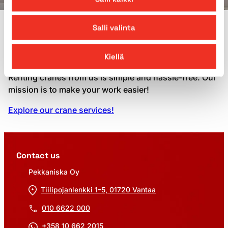
Salli valinta
WHY PEKKANISKA?
Crane rental from Pekkaniska
Kiellä
Renting cranes from us is simple and hassle-free. Our
mission is to make your work easier!
Explore our crane services!
Contact us
Pekkaniska Oy
Tiilipojanlenkki 1–5, 01720 Vantaa
010 6622 000
+358 10 662 2015