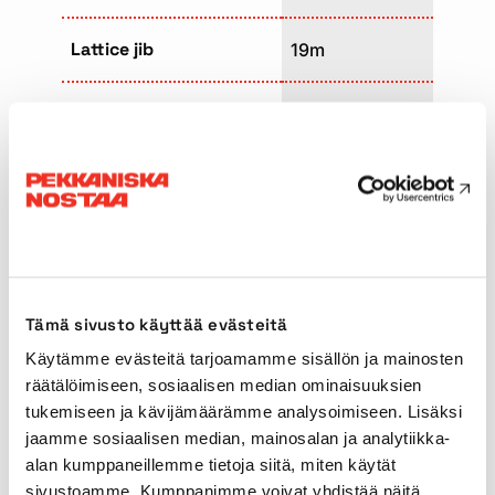
Lattice jib
19m
Support area
8,48 x 7,50m
Transport length
14,83m
Transport width
2,75m
Total counterweight
42t
Tämä sivusto käyttää evästeitä
Käytämme evästeitä tarjoamamme sisällön ja mainosten
Main boom type
Telescopic
räätälöimiseen, sosiaalisen median ominaisuuksien
tukemiseen ja kävijämäärämme analysoimiseen. Lisäksi
Travel speed
80km/h
jaamme sosiaalisen median, mainosalan ja analytiikka-
alan kumppaneillemme tietoja siitä, miten käytät
sivustoamme. Kumppanimme voivat yhdistää näitä