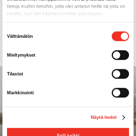
Operational weight
60t
tietoja muihin tietoihin, joita olet antanut heille tai joita on
kerätty, kun olet käyttänyt heidän palvelujaan.
Transport length
14,83m
Suostumuksen
Transport width
2,75m
Välttämätön
valinta
Mieltymykset
Tilastot
Markkinointi
Näytä tiedot
Salli kaikki