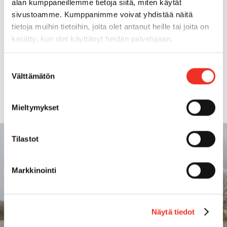
alan kumppaneillemme tietoja siitä, miten käytät
Total counterweight
47t
sivustoamme. Kumppanimme voivat yhdistää näitä
tietoja muihin tietoihin, joita olet antanut heille tai joita on
kerätty, kun olet käyttänyt heidän palvelujaan.
Transport length
13,14m
Suostumuksen
Transport width
5,05m
Välttämätön
valinta
Mieltymykset
Tilastot
Markkinointi
Näytä tiedot