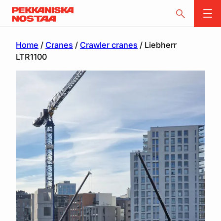
Home
/
Cranes
/
Crawler cranes
/ Liebherr
LTR1100