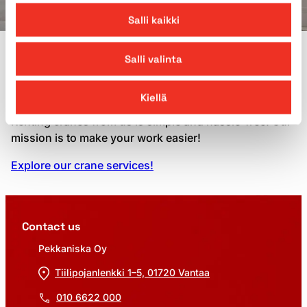
Salli kaikki
WHY PEKKANISKA?
Salli valinta
Crane rental from Pekkaniska
Kiellä
Renting cranes from us is simple and hassle-free. Our
mission is to make your work easier!
Explore our crane services!
Contact us
Pekkaniska Oy
Tiilipojanlenkki 1–5, 01720 Vantaa
010 6622 000