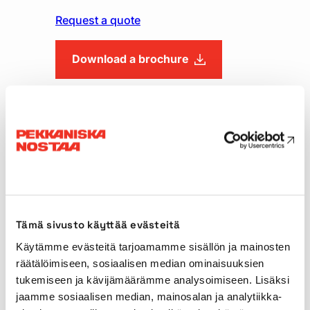
Request a quote
Download a brochure
Technical specifications
Lifting capacity
100t
Main boom length
52,00m
Tämä sivusto käyttää evästeitä
Käytämme evästeitä tarjoamamme sisällön ja mainosten
Lattice jib
19,00m
räätälöimiseen, sosiaalisen median ominaisuuksien
tukemiseen ja kävijämäärämme analysoimiseen. Lisäksi
Support area
6,41 x 5,05m
jaamme sosiaalisen median, mainosalan ja analytiikka-