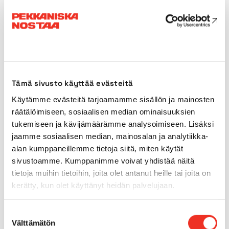
Platform size
0,78 x 0,98m
Weight
2677kg
Transport length
2,70m
Tämä sivusto käyttää evästeitä
Käytämme evästeitä tarjoamamme sisällön ja mainosten
Transport width
1,00m
räätälöimiseen, sosiaalisen median ominaisuuksien
tukemiseen ja kävijämäärämme analysoimiseen. Lisäksi
Transport height
1,99m
jaamme sosiaalisen median, mainosalan ja analytiikka-
alan kumppaneillemme tietoja siitä, miten käytät
Power source
Battery
sivustoamme. Kumppanimme voivat yhdistää näitä
tietoja muihin tietoihin, joita olet antanut heille tai joita on
kerätty, kun olet käyttänyt heidän palvelujaan.
Indoor tyres
Yes
Suostumuksen
Outdoor tyres
Yes
Välttämätön
valinta