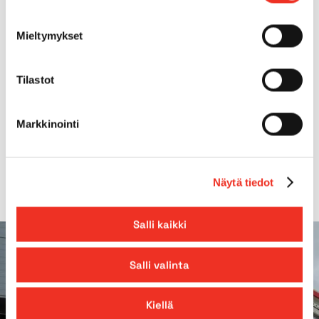
4WD
No
Mieltymykset
Tilt
3.0°
Tilastot
Gradeability
25.00%
Markkinointi
Outreach
3,00m
Näytä tiedot
Salli kaikki
Salli valinta
Kiellä