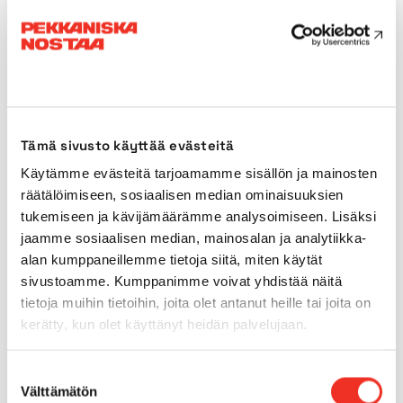
Weight
2750kg
Transport length
2,41m
Transport width
1,22m
Tämä sivusto käyttää evästeitä
Käytämme evästeitä tarjoamamme sisällön ja mainosten
Transport height
2,48m*
räätälöimiseen, sosiaalisen median ominaisuuksien
tukemiseen ja kävijämäärämme analysoimiseen. Lisäksi
jaamme sosiaalisen median, mainosalan ja analytiikka-
Power source
Battery
alan kumppaneillemme tietoja siitä, miten käytät
sivustoamme. Kumppanimme voivat yhdistää näitä
Outdoors use
Yes
tietoja muihin tietoihin, joita olet antanut heille tai joita on
kerätty, kun olet käyttänyt heidän palvelujaan.
Indoor tyres
Yes
Suostumuksen
Välttämätön
Outdoor tyres
valinta
No