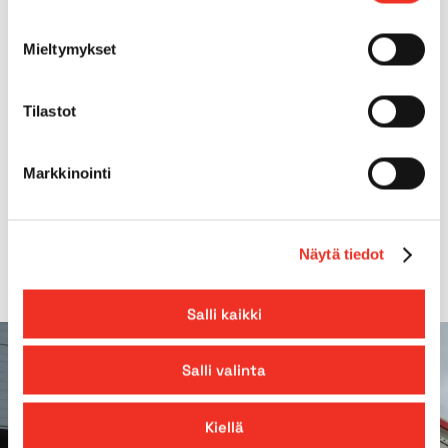
Tilt
Mieltymykset
3.0°
Gradeability
25.00%
Tilastot
Platform extension
0,86m
Markkinointi
*Rails up
Näytä tiedot
Salli kaikki
Salli valinta
Kiellä