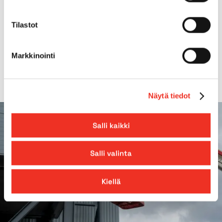
Gradeability
40.00%
Tilastot
Platform extension
1,20m
Markkinointi
Näytä tiedot
Salli kaikki
Salli valinta
Kiellä