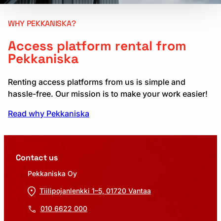
WHY PEKKANISKA?
Access platform rental from
Pekkaniska
Renting access platforms from us is simple and
hassle-free. Our mission is to make your work easier!
Read why Pekkaniska
Contact us
Pekkaniska Oy
Tiilipojanlenkki 1–5, 01720 Vantaa
010 6622 000