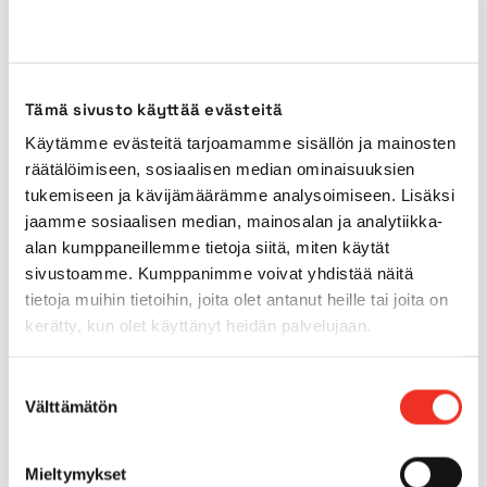
Transport length
3,17m
Transport width
1,80m
Tämä sivusto käyttää evästeitä
Käytämme evästeitä tarjoamamme sisällön ja mainosten
Transport height
2,54m
räätälöimiseen, sosiaalisen median ominaisuuksien
tukemiseen ja kävijämäärämme analysoimiseen. Lisäksi
jaamme sosiaalisen median, mainosalan ja analytiikka-
Power source
Diesel
alan kumppaneillemme tietoja siitä, miten käytät
sivustoamme. Kumppanimme voivat yhdistää näitä
Outdoors use
Yes
tietoja muihin tietoihin, joita olet antanut heille tai joita on
kerätty, kun olet käyttänyt heidän palvelujaan.
Indoor tyres
No
Suostumuksen
Välttämätön
valinta
Outdoor tyres
Yes
Mieltymykset
Tilt
3.0°