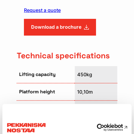
Request a quote
Download a brochure
Technical specifications
Lifting capacity
450kg
Platform height
10,10m
Platform size
1,54 x 2,50m
Weight
4080kg