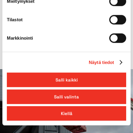
Mieltymykset
Gradeability
25.00%
Tilastot
Platform extension
0,90m
Markkinointi
*Foldable rails
Näytä tiedot
Salli kaikki
Salli valinta
Kiellä