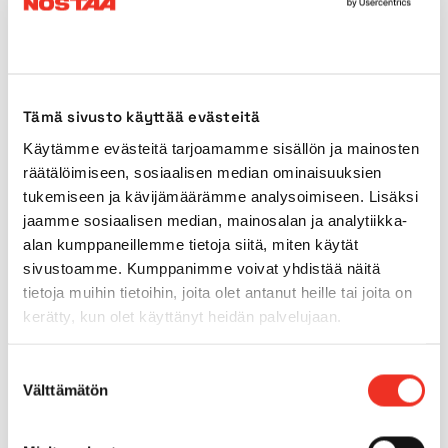
Transport length
2,48m
Transport width
1,19m
Tämä sivusto käyttää evästeitä
Transport height
2,72m*
Käytämme evästeitä tarjoamamme sisällön ja mainosten
räätälöimiseen, sosiaalisen median ominaisuuksien
Power source
Battery
tukemiseen ja kävijämäärämme analysoimiseen. Lisäksi
jaamme sosiaalisen median, mainosalan ja analytiikka-
Outdoors use
No
alan kumppaneillemme tietoja siitä, miten käytät
sivustoamme. Kumppanimme voivat yhdistää näitä
tietoja muihin tietoihin, joita olet antanut heille tai joita on
Indoor tyres
Yes
kerätty, kun olet käyttänyt heidän palvelujaan.
Outdoor tyres
No
Suostumuksen
Välttämätön
valinta
Tilt
1.5°