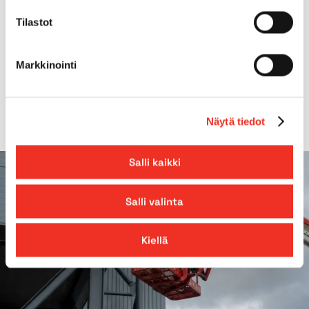
Gradeability
46.00%
Tilastot
Platform extension
0,74m
Markkinointi
*Rails up
Näytä tiedot
Salli kaikki
Salli valinta
Kiellä