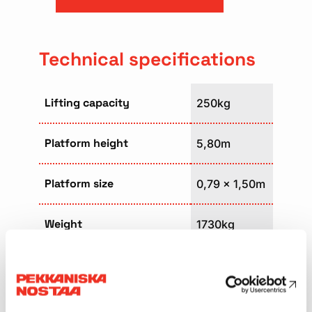
Technical specifications
Lifting capacity
250kg
Platform height
5,80m
Platform size
0,79 x 1,50m
Weight
1730kg
Transport length
2,14m
Transport width
0,8m