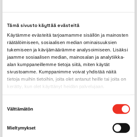
Transport height
2,38m*
Tämä sivusto käyttää evästeitä
Power source
Diesel
Käytämme evästeitä tarjoamamme sisällön ja mainosten
räätälöimiseen, sosiaalisen median ominaisuuksien
tukemiseen ja kävijämäärämme analysoimiseen. Lisäksi
Power source (secondary)
AC
jaamme sosiaalisen median, mainosalan ja analytiikka-
alan kumppaneillemme tietoja siitä, miten käytät
Outdoors use
Yes
sivustoamme. Kumppanimme voivat yhdistää näitä
tietoja muihin tietoihin, joita olet antanut heille tai joita on
Indoor tyres
Yes
kerätty, kun olet käyttänyt heidän palvelujaan.
Outdoor tyres
Suostumuksen
Yes
Välttämätön
valinta
Tilt
23.0°
Mieltymykset