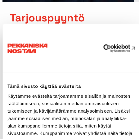
Tarjouspyyntö
Pyydä tarjous henkilönostimista,
nostureista tai muista palveluista.
Kerro meille tarpeestasi mahdollisimman tarkasti,
niin voimme tarjota juuri oikean kaluston oikeaan
aikaan.
Tämä sivusto käyttää evästeitä
Käytämme evästeitä tarjoamamme sisällön ja mainosten
räätälöimiseen, sosiaalisen median ominaisuuksien
Tuote
tukemiseen ja kävijämäärämme analysoimiseen. Lisäksi
jaamme sosiaalisen median, mainosalan ja analytiikka-
alan kumppaneillemme tietoja siitä, miten käytät
sivustoamme. Kumppanimme voivat yhdistää näitä tietoja
Nimi
*