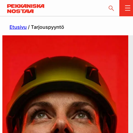
Etusivu
/
Tarjouspyyntö