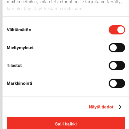
muihin tietoihin, joita olet antanut heille tai joita on kerätty,
kun olet käyttänyt heidän palvelujaan.
Nimi
Sähköposti
*
Suostumuksen
Välttämätön
valinta
Lisätietoja
*
Mieltymykset
Tilastot
Markkinointi
Näytä tiedot
Salli kaikki