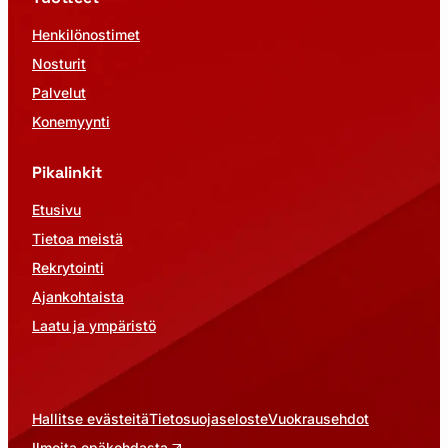
Henkilönostimet
Nosturit
Palvelut
Konemyynti
Pikalinkit
Etusivu
Tietoa meistä
Rekrytointi
Ajankohtaista
Laatu ja ympäristö
Hallitse evästeitä
Tietosuojaseloste
Vuokrausehdot
Ilmoita epäkohdasta